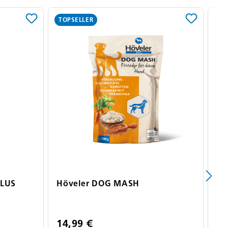
TOPSELLER
PLUS
Höveler DOG MASH
Hö
Hu
14,99 €
5,