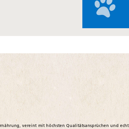
ernährung, vereint mit höchsten Qualitätsansprüchen und echt
ruch entwickeln wir Produkte, die Hunde in jeder Lebensph