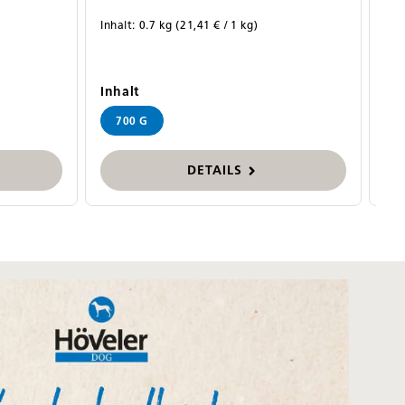
Inhalt:
0.7 kg
(21,41 € / 1 kg)
Inh
auswählen
Inhalt
Inh
700 G
DETAILS
ngen