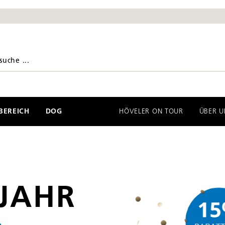
EREICH
DOG
HÖVELER ON TOUR
ÜBER U
 JAHR