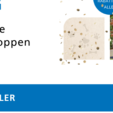
G
e
hoppen
LER