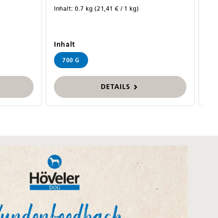
Inhalt:
0.7 kg
(21,41 € / 1 kg)
Inh
auswählen
Inhalt
Inh
700 G
DETAILS
ngen