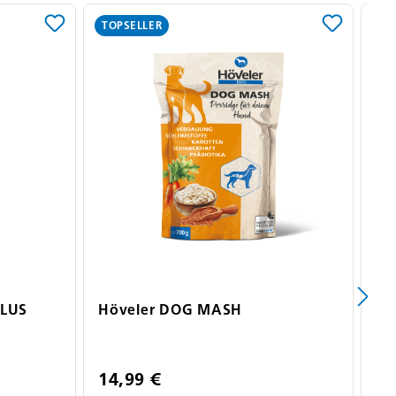
TOPSELLER
PLUS
Höveler DOG MASH
Hö
Hu
14,99 €
5,