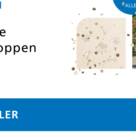
G
e
hoppen
LER