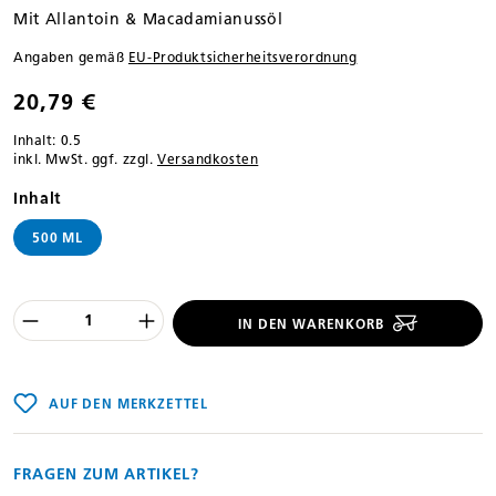
Mit Allantoin & Macadamianussöl
Angaben gemäß
EU‑Produktsicherheitsverordnung
20,79 €
Inhalt:
0.5
inkl. MwSt. ggf. zzgl.
Versandkosten
auswählen
Inhalt
500 ML
Produkt Anzahl des Produktes "%product
IN DEN WARENKORB
AUF DEN MERKZETTEL
FRAGEN ZUM ARTIKEL?