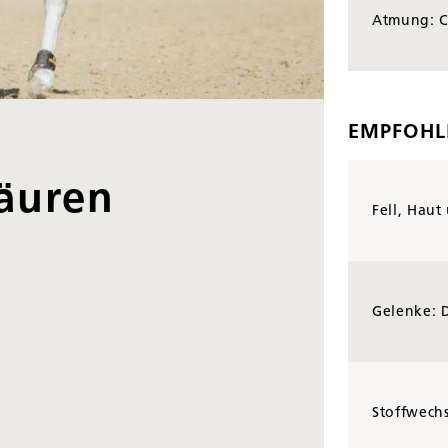
Atmung: C
EMPFOHL
äuren
Fell, Hau
Gelenke: 
Stoffwechs