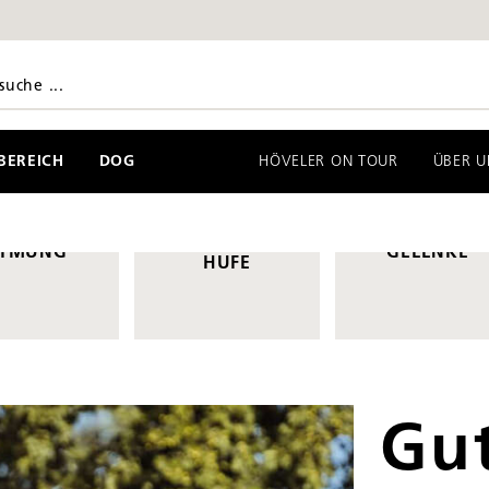
EREICH
DOG
HÖVELER ON TOUR
ÜBER U
FELL, HAUT UND
TMUNG
GELENKE
HUFE
Gu