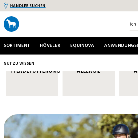
HÄNDLER SUCHEN
springen
Zur Hauptnavigation springen
SORTIMENT
HÖVELER
EQUINOVA
ANWENDUNGSB
GUT ZU WISSEN
PFERDEFÜTTERUNG
ALLERGIE
A