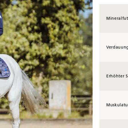
Mineralfut
Verdauung
Erhöhter S
Muskulatur