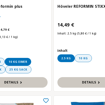
eformin plus
Höveler REFORMIN STIX
tliche Bewertung von 5 von 5 Sternen
14,49 €
4,79 €
Inhalt:
2.5 kg
(5,80 € / 1 kg)
3,13 € / 1 kg)
auswählen
Inhalt
ählen
2.5 KG
10 KG
R
10 KG EIMER
K
25 KG SACK
DETAILS
DETAILS