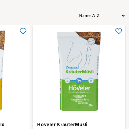
ld
Höveler KräuterMüsli