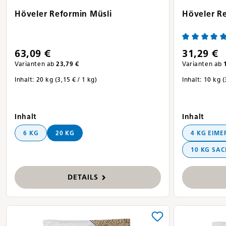
Höveler Reformin Müsli
Höveler R
Durchschnit
63,09 €
31,29 €
Varianten ab
23,79 €
Varianten ab
1
Inhalt:
20 kg
(3,15 € / 1 kg)
Inhalt:
10 kg
(
auswählen
ausw
Inhalt
Inhalt
6 KG
20 KG
4 KG EIME
10 KG SAC
DETAILS