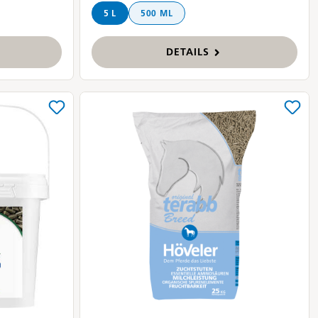
5 L
500 ML
DETAILS