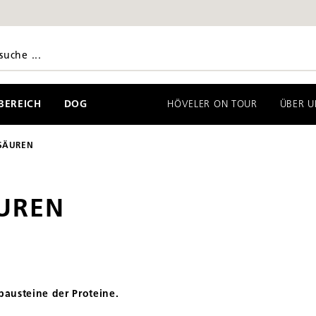
EREICH
DOG
HÖVELER ON TOUR
ÜBER U
OSÄUREN
UREN
austeine der Proteine.