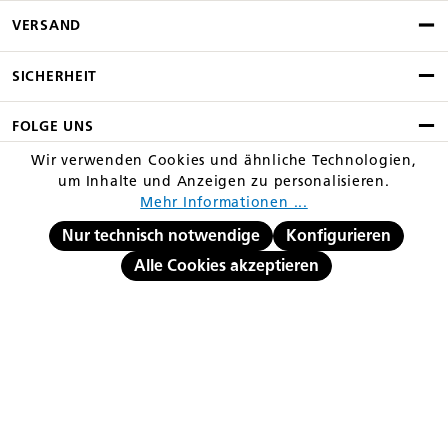
VERSAND
SICHERHEIT
FOLGE UNS
Wir verwenden Cookies und ähnliche Technologien,
HILFE UND SERVICE
um Inhalte und Anzeigen zu personalisieren.
Mehr Informationen ...
RECHTLICHES UND INFO
Nur technisch notwendige
Konfigurieren
Alle Cookies akzeptieren
Alle Preise inkl. Mehrwertsteuer und ggf. zzgl. Versand
** Streichpreis entspricht dem niedrigsten Gesamtpreis innerhalb der
letzten 30 Tage vor Anwendung der Preisermäßigung
© Copyright 2026 equovis GmbH