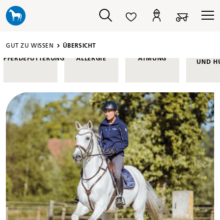
alt springen
GUT ZU WISSEN
ÜBERSICHT
FELL, 
PFERDEFÜTTERUNG
ALLERGIE
ATMUNG
UND H