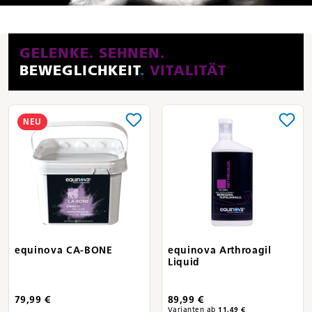
GELENKE. SEHNEN.
BEWEGLICHKEIT
.
VITALITÄT
NEU
equinova CA-BONE
equinova Arthroagil
Liquid
79,99 €
89,99 €
Varianten ab
11,49 €