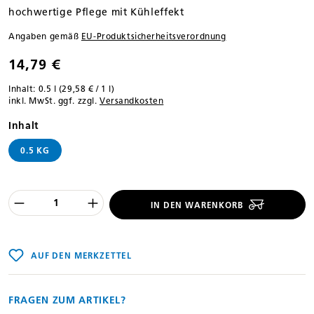
hochwertige Pflege mit Kühleffekt
Angaben gemäß
EU‑Produktsicherheitsverordnung
14,79 €
Inhalt:
0.5 l
(29,58 € / 1 l)
inkl. MwSt. ggf. zzgl.
Versandkosten
auswählen
Inhalt
0.5 KG
Produkt Anzahl des Produktes "%product
IN DEN WARENKORB
AUF DEN MERKZETTEL
FRAGEN ZUM ARTIKEL?