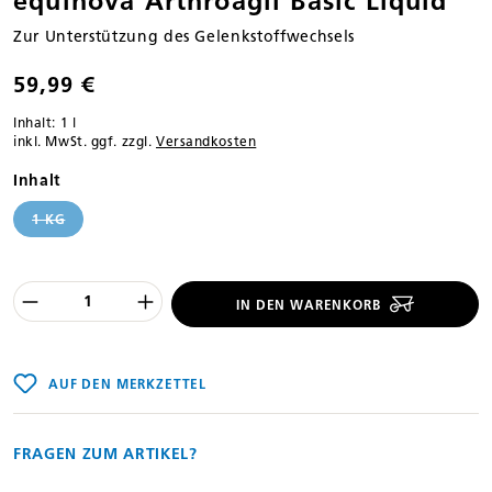
equinova Arthroagil Basic Liquid
Zur Unterstützung des Gelenkstoffwechsels
59,99 €
Inhalt:
1 l
inkl. MwSt. ggf. zzgl.
Versandkosten
auswählen
Inhalt
1 KG
(DIESE OPTION IST ZURZEIT NICHT VERFÜGBAR.)
Produkt Anzahl des Produktes "%product
IN DEN WARENKORB
AUF DEN MERKZETTEL
FRAGEN ZUM ARTIKEL?