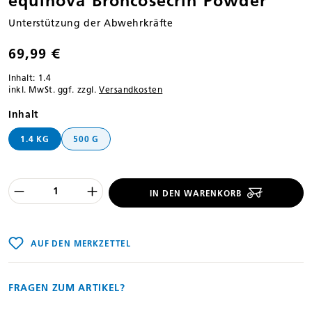
equinova Broncosecrin Powder
Unterstützung der Abwehrkräfte
69,99 €
Inhalt:
1.4
inkl. MwSt. ggf. zzgl.
Versandkosten
auswählen
Inhalt
1.4 KG
500 G
Produkt Anzahl des Produktes "%product
IN DEN WARENKORB
AUF DEN MERKZETTEL
FRAGEN ZUM ARTIKEL?