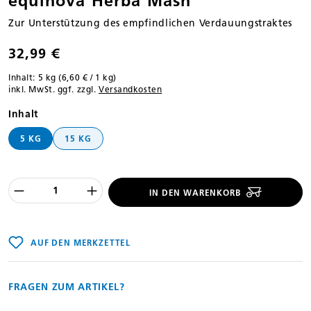
equinova Herba Mash
Zur Unterstützung des empfindlichen Verdauungstraktes
32,99 €
Inhalt:
5 kg
(6,60 € / 1 kg)
inkl. MwSt. ggf. zzgl.
Versandkosten
auswählen
Inhalt
5 KG
15 KG
Produkt Anzahl des Produktes "%product
IN DEN WARENKORB
AUF DEN MERKZETTEL
FRAGEN ZUM ARTIKEL?