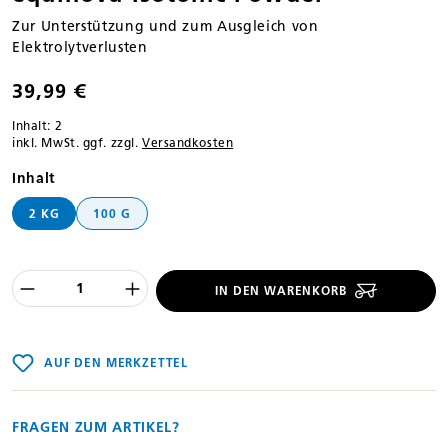
Zur Unterstützung und zum Ausgleich von
Elektrolytverlusten
39,99 €
Inhalt:
2
inkl. MwSt. ggf. zzgl.
Versandkosten
auswählen
Inhalt
2 KG
100 G
Produkt Anzahl des Produktes "%product
IN DEN WARENKORB
AUF DEN MERKZETTEL
FRAGEN ZUM ARTIKEL?