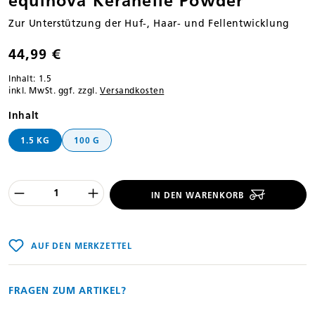
equinova Keranelle Powder
Zur Unterstützung der Huf-, Haar- und Fellentwicklung
44,99 €
Inhalt:
1.5
inkl. MwSt. ggf. zzgl.
Versandkosten
auswählen
Inhalt
1.5 KG
100 G
Produkt Anzahl des Produktes "%product
IN DEN WARENKORB
AUF DEN MERKZETTEL
FRAGEN ZUM ARTIKEL?