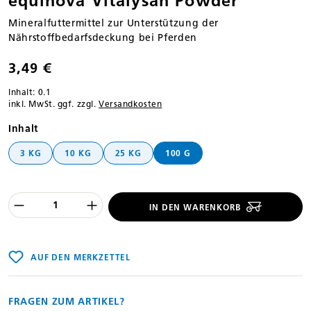
equinova Vitalysan Powder
Mineralfuttermittel zur Unterstützung der
Nährstoffbedarfsdeckung bei Pferden
3,49 €
Inhalt:
0.1
inkl. MwSt. ggf. zzgl.
Versandkosten
auswählen
Inhalt
3 KG
10 KG
25 KG
100 G
Produkt Anzahl des Produktes "%product
IN DEN WARENKORB
AUF DEN MERKZETTEL
FRAGEN ZUM ARTIKEL?