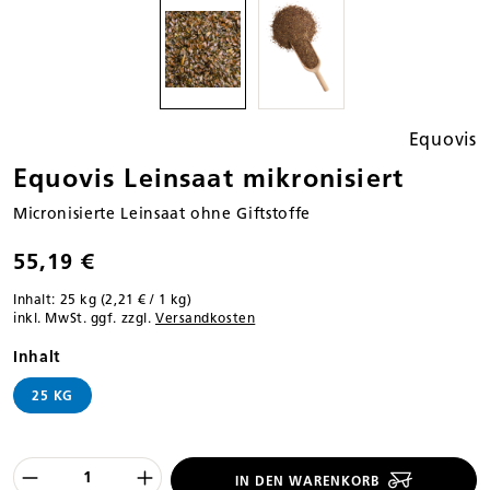
Equovis
Equovis Leinsaat mikronisiert
Micronisierte Leinsaat ohne Giftstoffe
55,19 €
Inhalt:
25 kg
(2,21 € / 1 kg)
inkl. MwSt. ggf. zzgl.
Versandkosten
auswählen
Inhalt
25 KG
Produkt Anzahl des Produktes "%product
IN DEN WARENKORB