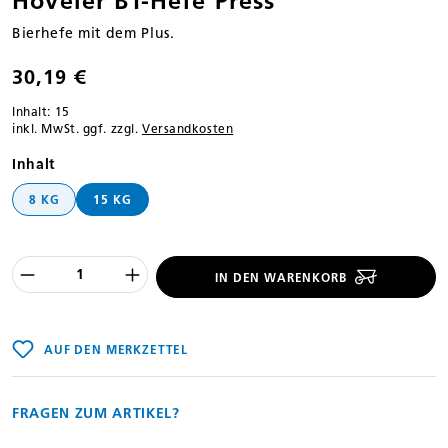
Höveler BT-Hefe Press
Bierhefe mit dem Plus.
30,19 €
Inhalt:
15
inkl. MwSt. ggf. zzgl.
Versandkosten
auswählen
Inhalt
8 KG
15 KG
Produkt Anzahl des Produktes "%product
IN DEN WARENKORB
AUF DEN MERKZETTEL
FRAGEN ZUM ARTIKEL?