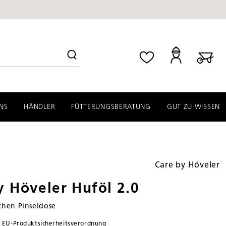
NS
HÄNDLER
FÜTTERUNGSBERATUNG
GUT ZU WISSEN
Care by Höveler
y Höveler Huföl 2.0
schen Pinseldose
ß
EU‑Produktsicherheitsverordnung