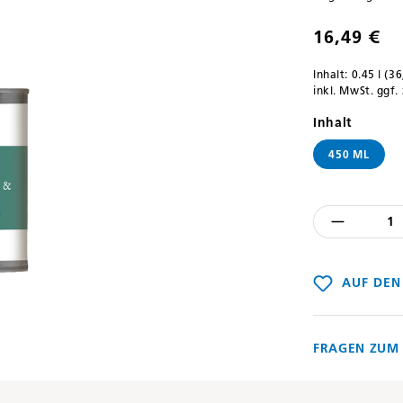
16,49 €
Inhalt:
0.45 l
(36
inkl. MwSt. ggf.
auswäh
Inhalt
450 ML
Produkt
AUF DEN
FRAGEN ZUM 