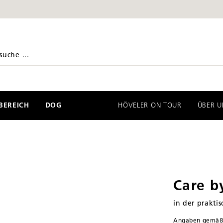
EREICH
DOG
HÖVELER ON TOUR
ÜBER U
Care b
in der prakti
Angaben gemä