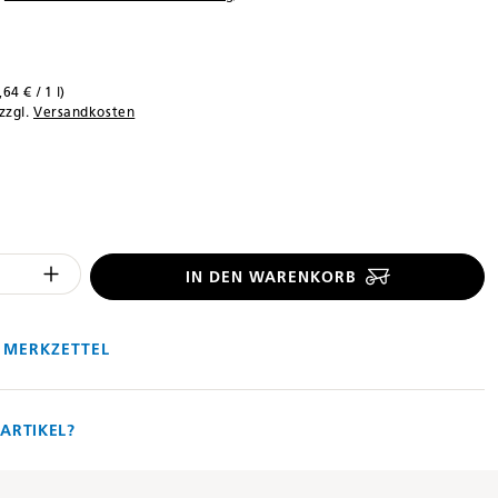
,64 € / 1 l)
 zzgl.
Versandkosten
len
 Anzahl des Produktes "%product%": 
IN DEN WARENKORB
 MERKZETTEL
ARTIKEL?