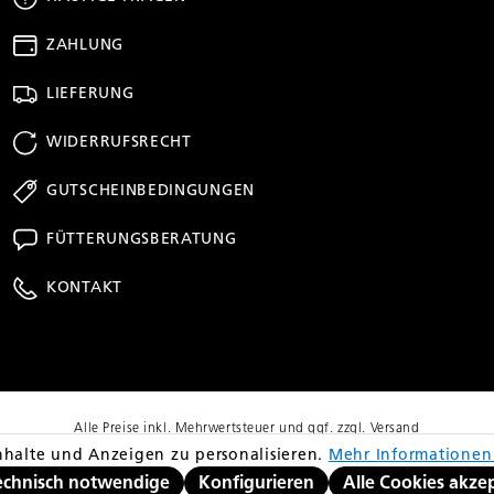
ZAHLUNG
LIEFERUNG
WIDERRUFSRECHT
GUTSCHEINBEDINGUNGEN
FÜTTERUNGSBERATUNG
KONTAKT
Alle Preise inkl. Mehrwertsteuer und ggf. zzgl. Versand
richt dem niedrigsten Gesamtpreis innerhalb der letzten 30 Tage vor Anwendu
halte und Anzeigen zu personalisieren.
Mehr Informationen 
© Copyright 2026 equovis GmbH
echnisch notwendige
Konfigurieren
Alle Cookies akze