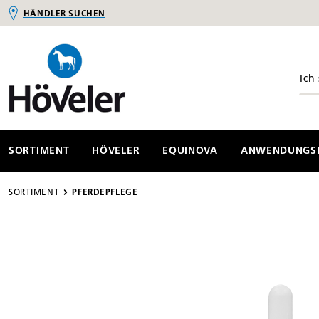
HÄNDLER SUCHEN
springen
Zur Hauptnavigation springen
SORTIMENT
HÖVELER
EQUINOVA
ANWENDUNGSB
SORTIMENT
PFERDEPFLEGE
Bildergalerie überspringen