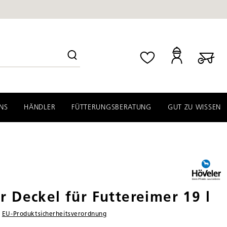
NS
HÄNDLER
FÜTTERUNGSBERATUNG
GUT ZU WISSEN
r Deckel für Futtereimer 19 l
ß
EU‑Produktsicherheitsverordnung