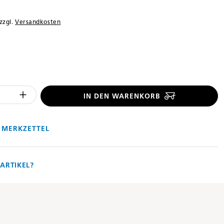
 zzgl.
Versandkosten
len
 Anzahl des Produktes "%product%": 
IN DEN WARENKORB
 MERKZETTEL
ARTIKEL?