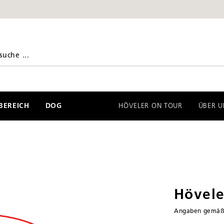
EREICH
DOG
HÖVELER ON TOUR
ÜBER U
Hövele
Angaben gemä