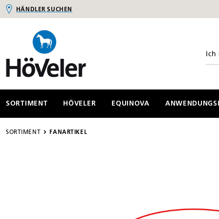
HÄNDLER SUCHEN
springen
Zur Hauptnavigation springen
SORTIMENT
HÖVELER
EQUINOVA
ANWENDUNGSB
SORTIMENT
FANARTIKEL
Bildergalerie überspringen