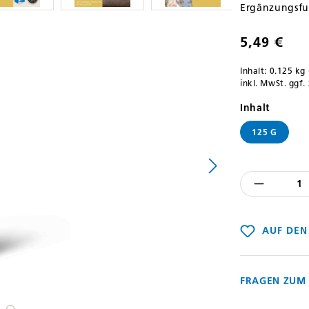
Ergänzungsfut
5,49 €
Inhalt:
0.125 kg
inkl. MwSt. ggf.
auswäh
Inhalt
125 G
Produkt
AUF DEN
FRAGEN ZUM 