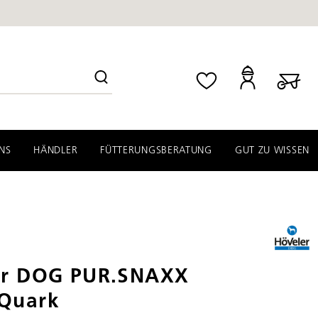
NS
HÄNDLER
FÜTTERUNGSBERATUNG
GUT ZU WISSEN
er DOG PUR.SNAXX
Quark