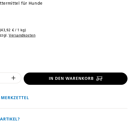
termittel für Hunde
(43,92 € / 1 kg)
 zzgl.
Versandkosten
len
 Anzahl des Produktes "%product%": 
IN DEN WARENKORB
 MERKZETTEL
ARTIKEL?