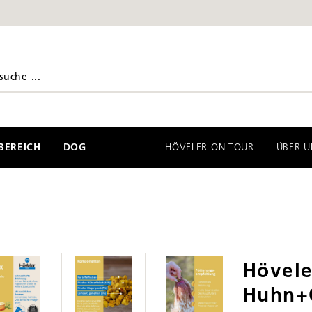
EREICH
DOG
HÖVELER ON TOUR
ÜBER U
Hövel
Huhn+