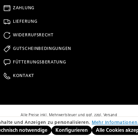
ZAHLUNG
LIEFERUNG
WIDERRUFSRECHT
GUTSCHEINBEDINGUNGEN
FÜTTERUNGSBERATUNG
KONTAKT
Alle Preise inkl. Mehrwertsteuer und ggf. zzgl. Versand
richt dem niedrigsten Gesamtpreis innerhalb der letzten 30 Tage vor Anwendu
halte und Anzeigen zu personalisieren.
Mehr Informationen 
© Copyright 2026 equovis GmbH
echnisch notwendige
Konfigurieren
Alle Cookies akze