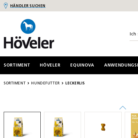
HÄNDLER SUCHEN
springen
Zur Hauptnavigation springen
SORTIMENT
HÖVELER
EQUINOVA
ANWENDUNGSB
SORTIMENT
HUNDEFUTTER
LECKERLIS
Bildergalerie überspringen