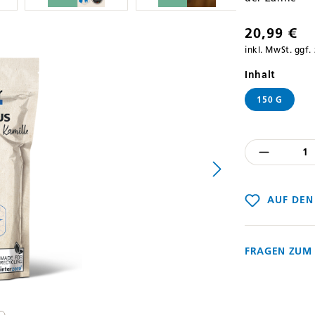
20,99 €
inkl. MwSt. ggf.
auswäh
Inhalt
150 G
Produkt
AUF DEN
FRAGEN ZUM 