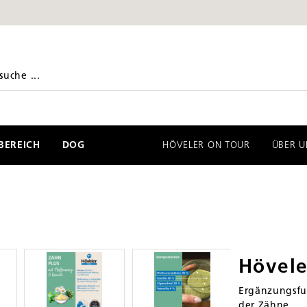
EREICH
DOG
HÖVELER ON TOUR
ÜBER U
Hövel
Ergänzungsfut
der Zähne