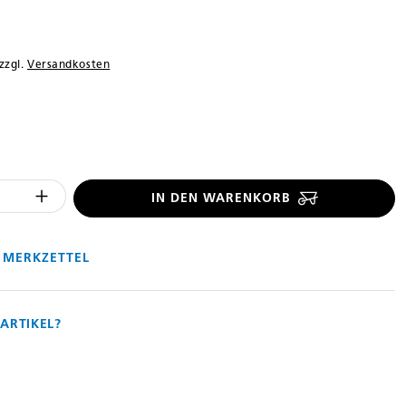
 zzgl.
Versandkosten
len
 Anzahl des Produktes "%product%": 
IN DEN WARENKORB
 MERKZETTEL
ARTIKEL?