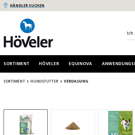
HÄNDLER SUCHEN
springen
Zur Hauptnavigation springen
SORTIMENT
HÖVELER
EQUINOVA
ANWENDUNGSB
SORTIMENT
HUNDEFUTTER
VERDAUUNG
Bildergalerie überspringen