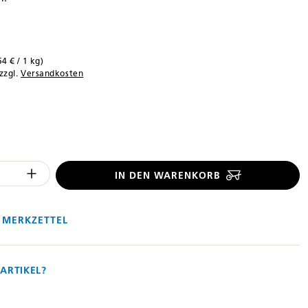
54 € / 1 kg)
 zzgl.
Versandkosten
len
 Anzahl des Produktes "%product%": 
IN DEN WARENKORB
 MERKZETTEL
ARTIKEL?