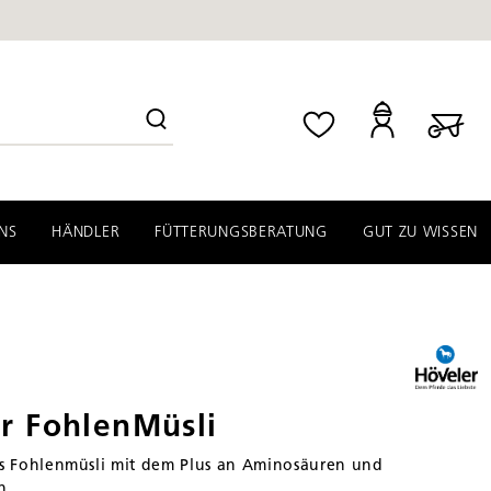
NS
HÄNDLER
FÜTTERUNGSBERATUNG
GUT ZU WISSEN
r FohlenMüsli
s Fohlenmüsli mit dem Plus an Aminosäuren und
n.