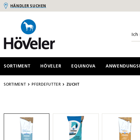
HÄNDLER SUCHEN
springen
Zur Hauptnavigation springen
SORTIMENT
HÖVELER
EQUINOVA
ANWENDUNGSB
SORTIMENT
PFERDEFUTTER
ZUCHT
Bildergalerie überspringen