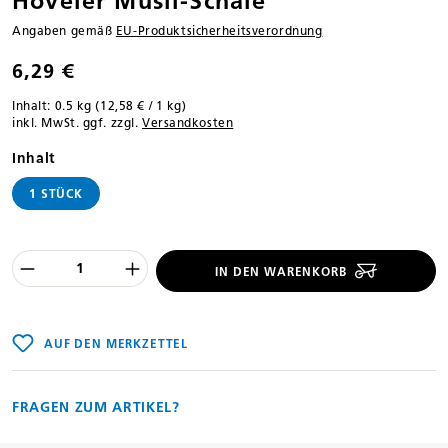
Höveler Müsli-Schale
Angaben gemäß
EU‑Produktsicherheitsverordnung
6,29 €
Inhalt:
0.5 kg
(12,58 € / 1 kg)
inkl. MwSt. ggf. zzgl.
Versandkosten
auswählen
Inhalt
1 STÜCK
Produkt Anzahl des Produktes "%product
IN DEN WARENKORB
AUF DEN MERKZETTEL
FRAGEN ZUM ARTIKEL?