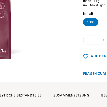
Inhalt:
1 kg
inkl. MwSt. ggf.
auswäh
Inhalt
1 KG
Produkt
AUF DEN
FRAGEN ZUM 
LYTISCHE BESTANDTEILE
ZUSAMMENSETZUNG
BE