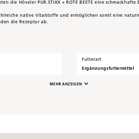
ieten die Höveler PUR.STIXX + ROTE BEETE eine schmackhafte 
hlreiche native Vitalstoffe und ermöglichen somit eine natu
nden die Rezeptur ab.
Futterart
Ergänzungsfuttermittel
MEHR ANZEIGEN
Artikelnummer
9575808