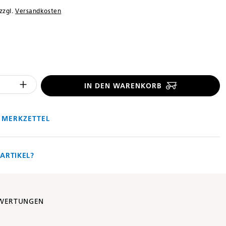
 zzgl.
Versandkosten
len
 Anzahl des Produktes "%product%": 
IN DEN WARENKORB
 MERKZETTEL
ARTIKEL?
WERTUNGEN