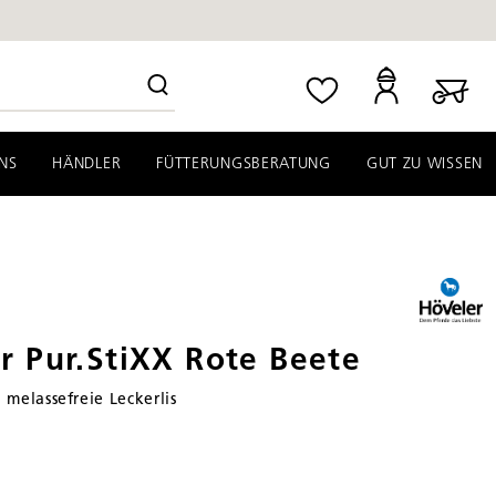
NS
HÄNDLER
FÜTTERUNGSBERATUNG
GUT ZU WISSEN
r Pur.StiXX Rote Beete
 melassefreie Leckerlis