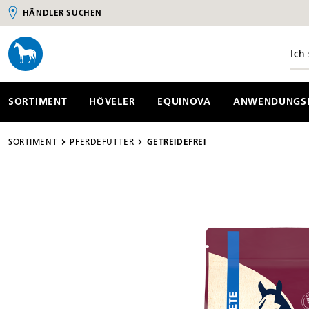
HÄNDLER SUCHEN
springen
Zur Hauptnavigation springen
SORTIMENT
HÖVELER
EQUINOVA
ANWENDUNGSB
SORTIMENT
PFERDEFUTTER
GETREIDEFREI
Bildergalerie überspringen