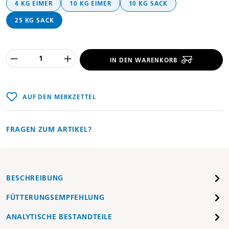
4 KG EIMER
10 KG EIMER
10 KG SACK
25 KG SACK
Produkt Anzahl des Produktes "%product
IN DEN WARENKORB
AUF DEN MERKZETTEL
FRAGEN ZUM ARTIKEL?
BESCHREIBUNG
FÜTTERUNGSEMPFEHLUNG
ANALYTISCHE BESTANDTEILE