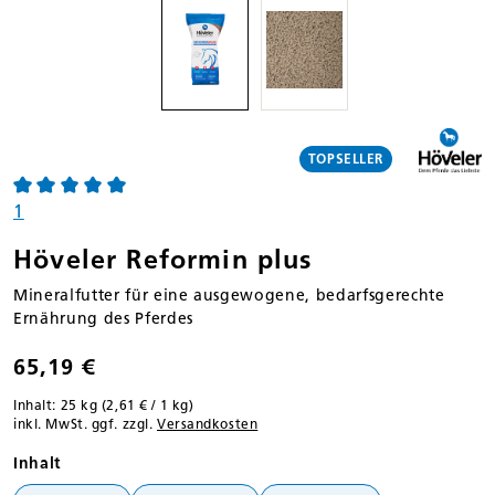
TOPSELLER
Durchschnittliche Bewertung von 5 von 5 Sternen
1
Höveler Reformin plus
Mineralfutter für eine ausgewogene, bedarfsgerechte
Ernährung des Pferdes
65,19 €
Inhalt:
25 kg
(2,61 € / 1 kg)
inkl. MwSt. ggf. zzgl.
Versandkosten
auswählen
Inhalt