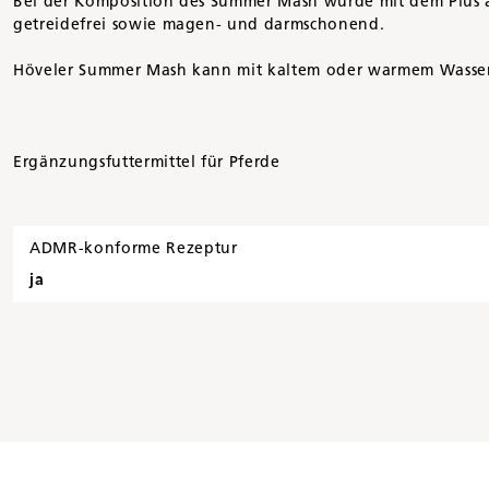
Bei der Komposition des Summer Mash wurde mit dem Plus an
getreidefrei sowie magen- und darmschonend.
Höveler Summer Mash kann mit kaltem oder warmem Wasser
Ergänzungsfuttermittel für Pferde
ADMR-konforme Rezeptur
ja
Inhalt
5 kg