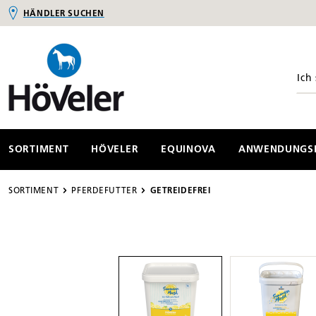
HÄNDLER SUCHEN
springen
Zur Hauptnavigation springen
SORTIMENT
HÖVELER
EQUINOVA
ANWENDUNGSB
SORTIMENT
PFERDEFUTTER
GETREIDEFREI
Bildergalerie überspringen