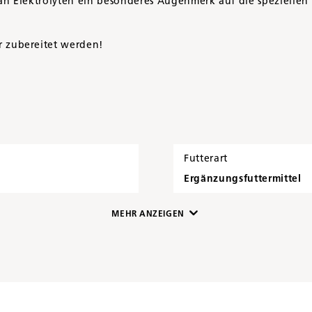
 Elektrolyten ein besonderes Augenmerk auf die speziellen B
 zubereitet werden!
Futterart
Ergänzungsfuttermittel
MEHR ANZEIGEN
Artikelnummer
9575320