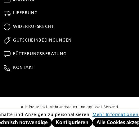
LIEFERUNG
WIDERRUFSRECHT
GUTSCHEINBEDINGUNGEN
FÜTTERUNGSBERATUNG
KONTAKT
Alle Preise inkl. Mehrwertsteuer und ggf. zzgl. Versand
richt dem niedrigsten Gesamtpreis innerhalb der letzten 30 Tage vor Anwendu
halte und Anzeigen zu personalisieren.
Mehr Informationen 
© Copyright 2026 equovis GmbH
echnisch notwendige
Konfigurieren
Alle Cookies akze