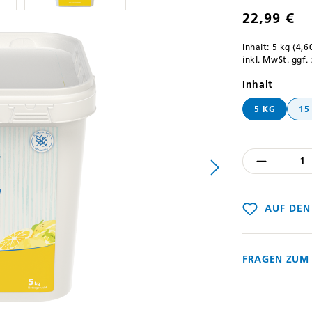
22,99 €
Inhalt:
5 kg
(4,6
inkl. MwSt. ggf.
auswäh
Inhalt
5 KG
15
Produkt
AUF DEN
FRAGEN ZUM 