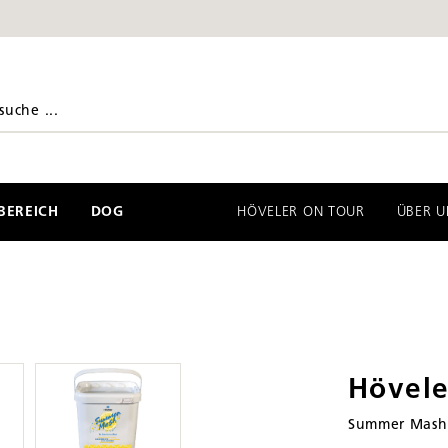
EREICH
DOG
HÖVELER ON TOUR
ÜBER U
Hövel
Summer Mash –