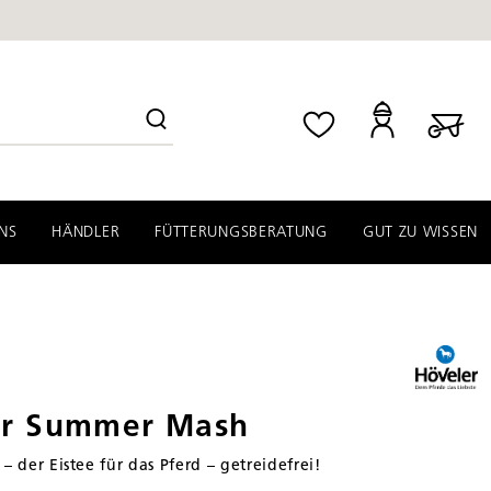
NS
HÄNDLER
FÜTTERUNGSBERATUNG
GUT ZU WISSEN
er Summer Mash
 der Eistee für das Pferd – getreidefrei!