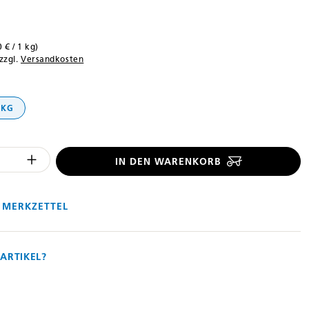
0 € / 1 kg)
 zzgl.
Versandkosten
len
 KG
 Anzahl des Produktes "%product%": 
IN DEN WARENKORB
 MERKZETTEL
ARTIKEL?