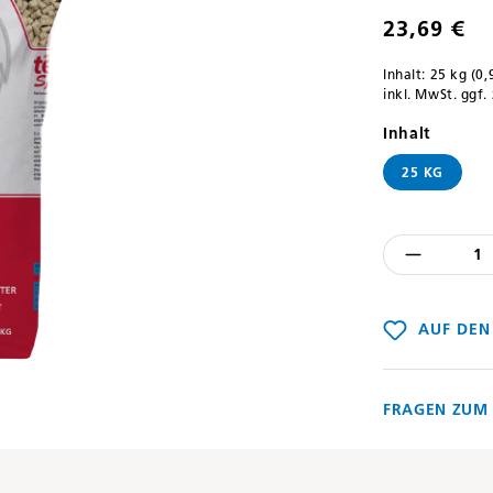
23,69 €
Inhalt:
25 kg
(0,
inkl. MwSt. ggf.
auswäh
Inhalt
25 KG
Produkt
AUF DEN
FRAGEN ZUM 