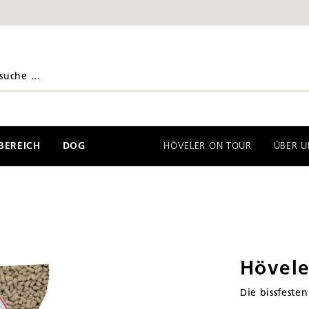
EREICH
DOG
HÖVELER ON TOUR
ÜBER U
Hövele
Die bissfeste