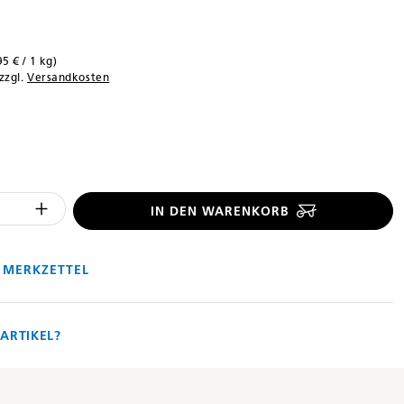
95 € / 1 kg)
 zzgl.
Versandkosten
len
 Anzahl des Produktes "%product%": 
IN DEN WARENKORB
 MERKZETTEL
ARTIKEL?