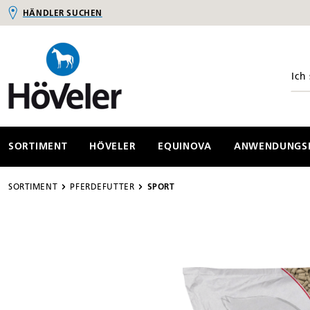
HÄNDLER SUCHEN
springen
Zur Hauptnavigation springen
SORTIMENT
HÖVELER
EQUINOVA
ANWENDUNGSB
SORTIMENT
PFERDEFUTTER
SPORT
Bildergalerie überspringen