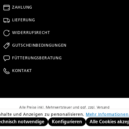
ZAHLUNG
LIEFERUNG
WIDERRUFSRECHT
GUTSCHEINBEDINGUNGEN
FÜTTERUNGSBERATUNG
KONTAKT
Alle Preise inkl. Mehrwertsteuer und ggf. zzgl. Versand
richt dem niedrigsten Gesamtpreis innerhalb der letzten 30 Tage vor Anwendu
halte und Anzeigen zu personalisieren.
Mehr Informationen 
© Copyright 2026 equovis GmbH
echnisch notwendige
Konfigurieren
Alle Cookies akze