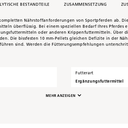
LYTISCHE BESTANDTEILE
ZUSAMMENSETZUNG
ZU
die kompletten Nährstoffanforderungen von Sportpferden ab. D
tteln überflüssig. Bei einem speziellen Bedarf Ihres Pferdes
ungsfuttermitteln oder anderen Krippenfuttermitteln. Über d
den. Die bissfesten 10 mm-Pellets gleichen Defizite in der Nä
ühren sind. Werden die Fütterungsempfehlungen unterschrit
Futterart
Ergänzungsfuttermittel
MEHR ANZEIGEN
Artikelnummer
9575813