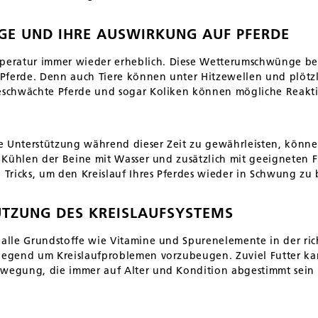
 UND IHRE AUSWIRKUNG AUF PFERDE
eratur immer wieder erheblich. Diese Wetterumschwünge beei
 Pferde. Denn auch Tiere können unter Hitzewellen und plö
geschwächte Pferde und sogar Koliken können mögliche Reakt
e Unterstützung während dieser Zeit zu gewährleisten, könne
as Kühlen der Beine mit Wasser und zusätzlich mit geeigneten 
d Tricks, um den Kreislauf Ihres Pferdes wieder in Schwung zu 
ÜTZUNG DES KREISLAUFSYSTEMS
e alle Grundstoffe wie Vitamine und Spurenelemente in der r
dlegend um Kreislaufproblemen vorzubeugen. Zuviel Futter ka
wegung, die immer auf Alter und Kondition abgestimmt sein s