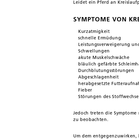
Leidet ein Pferd an Kreisla
SYMPTOME VON KR
Kurzatmigkeit
schnelle Ermüdung
Leistungsverweigerung un
Schwellungen
akute Muskelschwäche
bläulich gefärbte Schleim
Durchblutungsstörungen
Abgeschlagenheit
herabgesetzte Futteraufn
Fieber
Störungen des Stoffwechse
Jedoch treten die Symptome n
zu beobachten.
Um dem entgegenzuwirken, kö