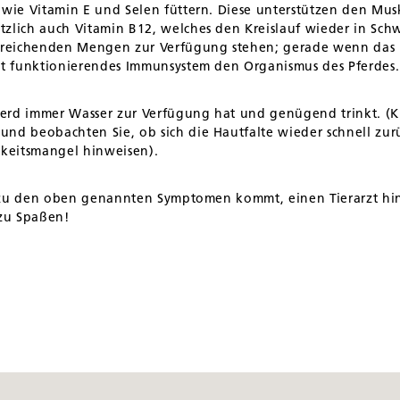
 wie Vitamin E und Selen füttern. Diese unterstützen den Mus
zlich auch Vitamin B12, welches den Kreislauf wieder in Schw
usreichenden Mengen zur Verfügung stehen; gerade wenn das Pf
gut funktionierendes Immunsystem den Organismus des Pferdes.
Pferd immer Wasser zur Verfügung hat und genügend trinkt. (Kl
nd beobachten Sie, ob sich die Hautfalte wieder schnell zur
gkeitsmangel hinweisen).
 es zu den oben genannten Symptomen kommt, einen Tierarzt h
 zu Spaßen!