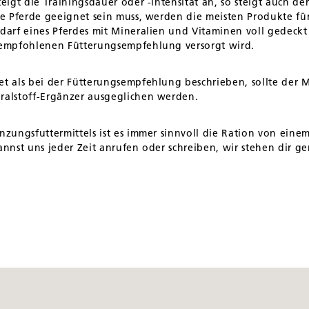
teigt die Trainingsdauer oder -intensität an, so steigt auch d
le Pferde geeignet sein muss, werden die meisten Produkte für
edarf eines Pferdes mit Mineralien und Vitaminen voll gedeck
r empfohlenen Fütterungsempfehlung versorgt wird.
et als bei der Fütterungsempfehlung beschrieben, sollte der
ralstoff-Ergänzer ausgeglichen werden.
nzungsfuttermittels ist es immer sinnvoll die Ration von eine
annst uns jeder Zeit anrufen oder schreiben, wir stehen dir ge