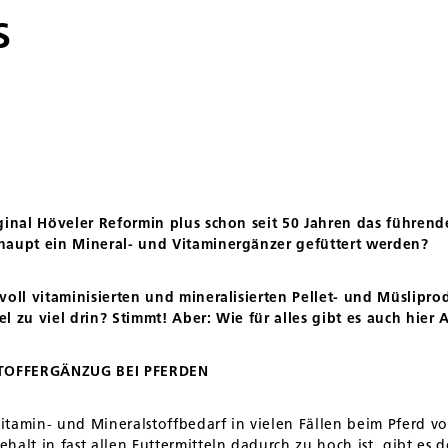
S
ginal Höveler Reformin plus schon seit 50 Jahren das führend
haupt ein Mineral- und Vitaminergänzer gefüttert werden?
voll vitaminisierten und mineralisierten Pellet- und Müslip
iel zu viel drin? Stimmt! Aber: Wie für alles gibt es auch hie
TOFFERGÄNZUG BEI PFERDEN
tamin- und Mineralstoffbedarf in vielen Fällen beim Pferd vo
halt in fast allen Futtermitteln dadurch zu hoch ist, gibt es