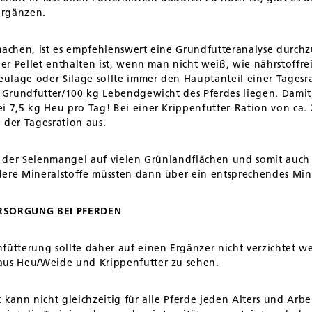
 ergänzen.
machen, ist es empfehlenswert eine Grundfutteranalyse durchzu
der Pellet enthalten ist, wenn man nicht weiß, wie nährstoffrei
Heulage oder Silage sollte immer den Hauptanteil einer Tages
g Grundfutter/100 kg Lebendgewicht des Pferdes liegen. Damit 
i 7,5 kg Heu pro Tag! Bei einer Krippenfutter-Ration von ca.
der Tagesration aus.
B. der Selenmangel auf vielen Grünlandflächen und somit auch
dere Mineralstoffe müssten dann über ein entsprechendes Min
RSORGUNG BEI PFERDEN
fütterung sollte daher auf einen Ergänzer nicht verzichtet we
aus Heu/Weide und Krippenfutter zu sehen.
 kann nicht gleichzeitig für alle Pferde jeden Alters und Arbe