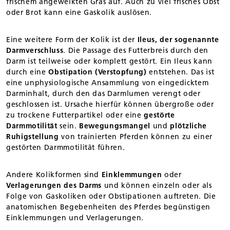
frischem angewelkten Gras auf. Auch zu viel frisches Obst
oder Brot kann eine Gaskolik auslösen.
Eine weitere Form der Kolik ist der
Ileus, der sogenannte
Darmverschluss
. Die Passage des Futterbreis durch den
Darm ist teilweise oder komplett gestört. Ein Ileus kann
durch eine
Obstipation (Verstopfung)
entstehen. Das ist
eine unphysiologische Ansammlung von eingedicktem
Darminhalt, durch den das Darmlumen verengt oder
geschlossen ist. Ursache hierfür können übergroße oder
zu trockene Futterpartikel oder eine
gestörte
Darmmotilität
sein.
Bewegungsmangel
und
plötzliche
Ruhigstellung
von trainierten Pferden können zu einer
gestörten Darmmotilität führen.
Andere Kolikformen sind
Einklemmungen
oder
Verlagerungen des Darms
und können einzeln oder als
Folge von Gaskoliken oder Obstipationen auftreten. Die
anatomischen Begebenheiten des Pferdes begünstigen
Einklemmungen und Verlagerungen.