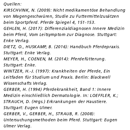
Quellen:
KIRSCHVINK, N. (2009): Nicht medikamentöse Behandlung
von Magengeschwüren, Studie zu Futtermittelzusätzen
beim Sportpferd. Pferde Spiegel 4, 151-153.
GEHLEN, H. (2017): Differenzialdiagnosen Innere Medizin
beim Pferd, Vom Leitsymptom zur Diagnose. Stuttgart:
Enke Verlag.
DIETZ, O., HUSKAMP, B. (2016): Handbuch Pferdepraxis.
Stuttgart: Enke Verlag.
MEYER, H., COENEN, M. (2014): Pferdefütterung.
Stuttgart: Enke.
WINTZER, H.-J. (1997): Krankheiten der Pferde, Ein
Leitfaden für Studium und Praxis. Berlin: Blackwell
Wissenschafts Verlag.
GERBER, H. (1994) Pferdekrankheit, Band 1: Innere
Medizin einschließlich Dermatologie. In: LOEFFLER, K.;
STRAUCH, D. (Hrgs.) Erkrankungen der Haustiere.
Stuttgart: Eugen Ulmer.
GERBER, V., GERBER, H., STRAUB, R. (2008):
Untersuchungsmethoden beim Pferd. Stuttgart: Eugen
Ulmer Verlag.