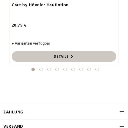
Care by Höveler Hautlotion
C
20,79 €
21
+ Varianten verfügbar
+ 
DETAILS
ZAHLUNG
VERSAND