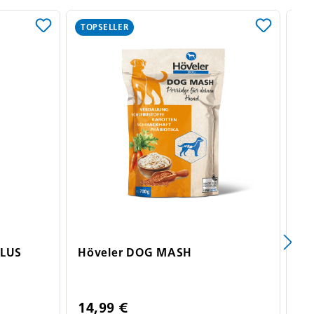
TOPSELLER
PLUS
Höveler DOG MASH
Hö
Hu
14,99 €
5,