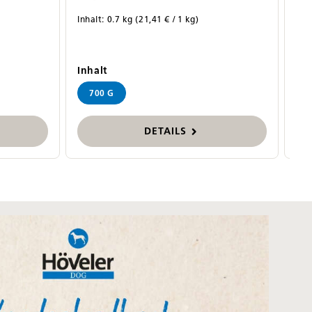
Inhalt:
0.7 kg
(21,41 € / 1 kg)
Inh
auswählen
Inhalt
Inh
700 G
DETAILS
ngen