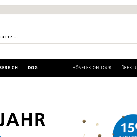
EREICH
DOG
HÖVELER ON TOUR
ÜBER U
 JAHR