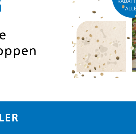
G
e
hoppen
LER