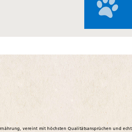
ernährung, vereint mit höchsten Qualitätsansprüchen und echt
ruch entwickeln wir Produkte, die Hunde in jeder Lebensph