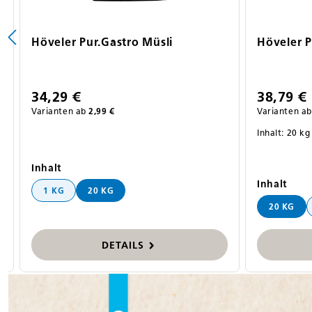
Höveler Pur.Gastro Müsli
Höveler P
34,29 €
38,79 €
Varianten ab
2,99 €
Varianten ab
Inhalt:
20 k
auswählen
Inhalt
aus
Inhalt
1 KG
20 KG
20 KG
DETAILS