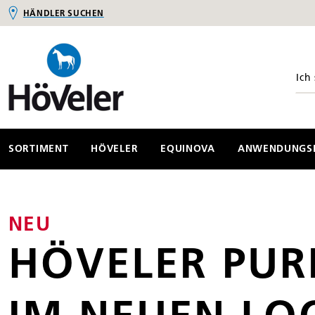
HÄNDLER SUCHEN
springen
Zur Hauptnavigation springen
SORTIMENT
HÖVELER
EQUINOVA
ANWENDUNGSB
NEU
HÖVELER PUR