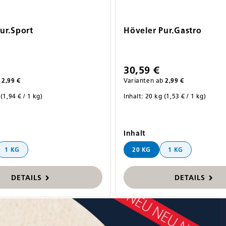
ur.Sport
Höveler Pur.Gastro
30,59 €
2,99 €
Varianten ab
2,99 €
g
(1,94 € / 1 kg)
Inhalt:
20 kg
(1,53 € / 1 kg)
wählen
auswählen
Inhalt
1 KG
20 KG
1 KG
DETAILS
DETAILS