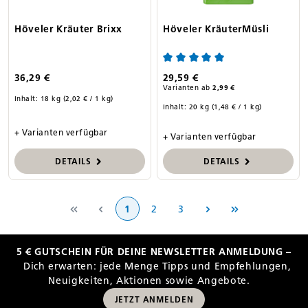
Höveler Kräuter Brixx
Höveler KräuterMüsli
Durchschnittliche Bewertung
36,29 €
29,59 €
Varianten ab
2,99 €
Inhalt:
18 kg
(2,02 € / 1 kg)
Inhalt:
20 kg
(1,48 € / 1 kg)
+ Varianten verfügbar
+ Varianten verfügbar
DETAILS
DETAILS
Seite
Seite
Seite
1
2
3
5 € GUTSCHEIN FÜR DEINE NEWSLETTER ANMELDUNG –
Dich erwarten: jede Menge Tipps und Empfehlungen,
Neuigkeiten, Aktionen sowie Angebote.
JETZT ANMELDEN